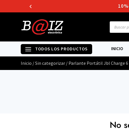
10%
Búsqueda
de
producto
INICIO
Inicio
/
Sin categorizar
/ Parlante Portátil Jbl Charge 6
No s