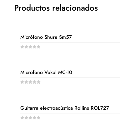
Productos relacionados
Micrófono Shure Sm57
0
o
u
t
o
Microfono Vokal MC-10
f
5
0
o
u
t
o
Guitarra electroacústica Rollins ROL727
f
5
0
o
u
t
o