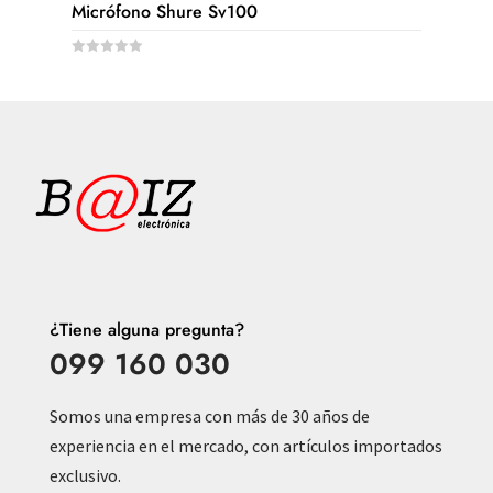
Micrófono Shure Sv100
f
5
0
o
u
t
o
f
5
¿Tiene alguna pregunta?
099 160 030
Somos una empresa con más de 30 años de
experiencia en el mercado, con artículos importados
exclusivo.